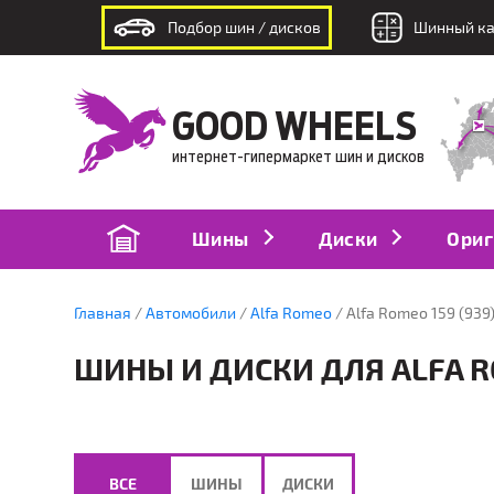
Подбор шин / дисков
Шинный ка
интернет-гипермаркет шин и дисков
GOOD WHEELS
интернет-гипермаркет шин и дисков
Шины
Диски
Ориг
Главная
Автомобили
Alfa Romeo
Alfa Romeo 159 (939)
ШИНЫ И ДИСКИ ДЛЯ ALFA ROM
ВСЕ
ШИНЫ
ДИСКИ