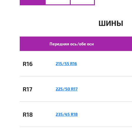
ШИНЫ
Передняя ось/обе оси
R16
215/55 R16
R17
225/50 R17
R18
235/45 R18