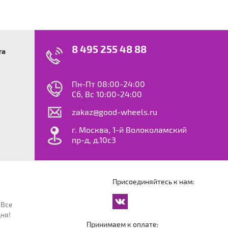
8 495 255 48 88
та
swagen
23
0
ok
le
Пн-Пт 08:00-24:00
dy
Сб, Вс 10:00-24:00
S
zakaz@good-wheels.ru
f
ta
г. Москва, 1-й Волоколамский
van
пр-д, д.10с3
at
ton
ter
o
Присоединяйтесь к нам:
an
cco
 Все
an
ня!
an
Принимаем к оплате: