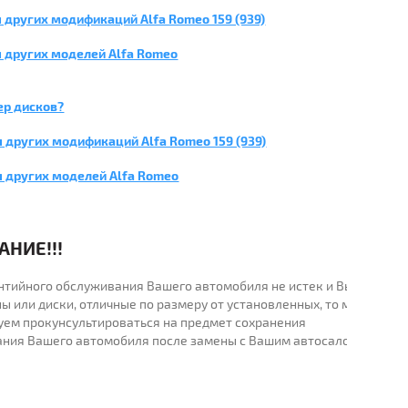
 других модификаций Alfa Romeo 159 (939)
 других моделей Alfa Romeo
ер дисков?
 других модификаций Alfa Romeo 159 (939)
я других моделей Alfa Romeo
НИЕ!!!
рантийного обслуживания Вашего автомобиля не истек и Вы
ы или диски, отличные по размеру от установленных, то мы
уем прокунсультироваться на предмет сохранения
ания Вашего автомобиля после замены с Вашим автосалоном.