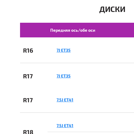
ДИСКИ
Передняя ось/обе оси
R16
7J ET35
R17
7J ET35
R17
7.5J ET41
7.5J ET41
R18