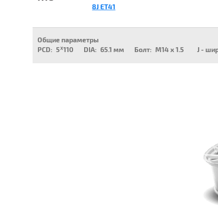
8J ET41
Общие параметры
PCD:
5ᕁ110
DIA:
65.1 мм
Болт:
M14 x 1.5
J - ши