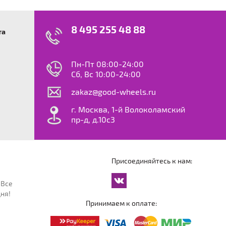
8 495 255 48 88
та
swagen
23
0
ok
le
Пн-Пт 08:00-24:00
dy
Сб, Вс 10:00-24:00
S
zakaz@good-wheels.ru
f
ta
г. Москва, 1-й Волоколамский
van
пр-д, д.10с3
at
ton
ter
o
Присоединяйтесь к нам:
an
cco
 Все
an
ня!
an
Принимаем к оплате:
reg
an