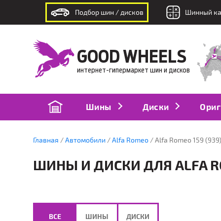
Подбор шин / дисков
Шинный ка
интернет-гипермаркет шин и дисков
GOOD WHEELS
интернет-гипермаркет шин и дисков
Шины
Диски
Ориг
Главная
Автомобили
Alfa Romeo
Alfa Romeo 159 (939)
ШИНЫ И ДИСКИ ДЛЯ ALFA ROM
ВСЕ
ШИНЫ
ДИСКИ