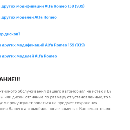
 других модификаций Alfa Romeo 159 (939)
 других моделей Alfa Romeo
ер дисков?
 других модификаций Alfa Romeo 159 (939)
я других моделей Alfa Romeo
НИЕ!!!
рантийного обслуживания Вашего автомобиля не истек и Вы
ы или диски, отличные по размеру от установленных, то мы
уем прокунсультироваться на предмет сохранения
ания Вашего автомобиля после замены с Вашим автосалоном.