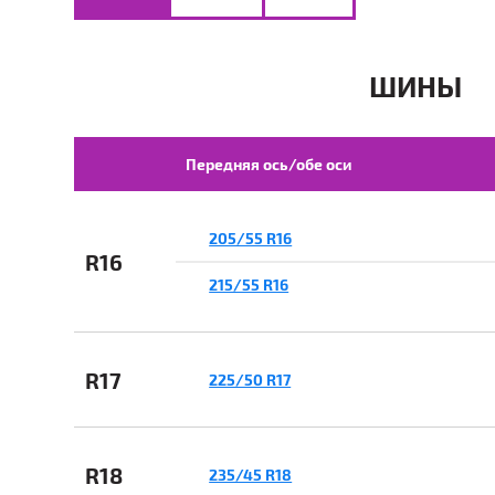
ШИНЫ
Передняя ось/обе оси
205/55 R16
R16
215/55 R16
R17
225/50 R17
R18
235/45 R18