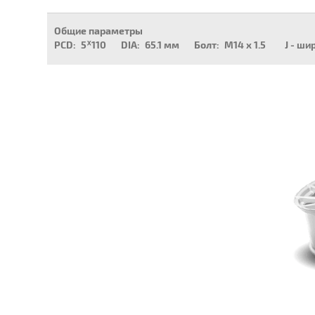
Общие параметры
PCD:
5ᕁ110
DIA:
65.1 мм
Болт:
M14 x 1.5
J - ши