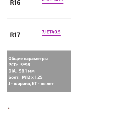
R16
7J ET40.5
R17
Общие параметры
PCD:
5ᕁ98
DIA:
58.1 мм
Болт:
M12 x 1.25
J - ширина, ET - вылет