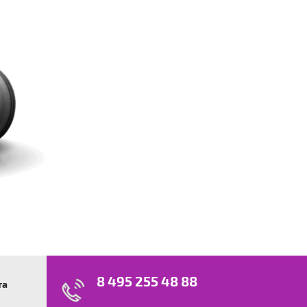
8 495 255 48 88
та
swagen
23