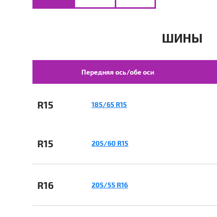
ШИНЫ
Передняя ось/обе оси
R15
185/65 R15
R15
205/60 R15
R16
205/55 R16