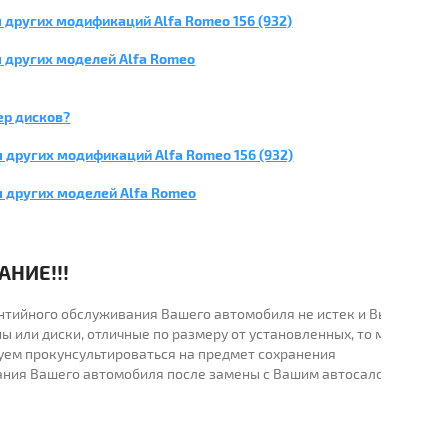
 других модификаций Alfa Romeo 156 (932)
 других моделей Alfa Romeo
ер дисков?
 других модификаций Alfa Romeo 156 (932)
я других моделей Alfa Romeo
НИЕ!!!
рантийного обслуживания Вашего автомобиля не истек и Вы
ы или диски, отличные по размеру от установленных, то мы
уем прокунсультироваться на предмет сохранения
ания Вашего автомобиля после замены с Вашим автосалоном.