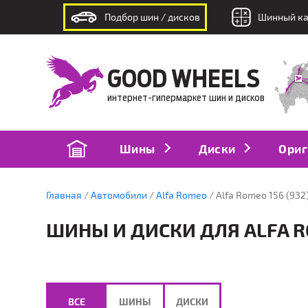
Подбор шин / дисков
Шинный ка
интернет-гипермаркет шин и дисков
GOOD WHEELS
интернет-гипермаркет шин и дисков
Шины
Диски
Ориг
Главная
Автомобили
Alfa Romeo
Alfa Romeo 156 (932)
ШИНЫ И ДИСКИ ДЛЯ ALFA ROM
ВСЕ
ШИНЫ
ДИСКИ