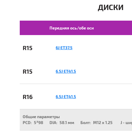
ДИСКИ
Передняя ось/обе оси
R15
6J ET37.5
R15
6.5J ET41.5
R16
6.5J ET41.5
Общие параметры
PCD:
5ᕁ98
DIA:
58.1 мм
Болт:
M12 x 1.25
J - ш