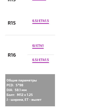
6.5J ET41.5
R15
6J ET41
R16
6.5J ET41.5
Общие параметры
PCD:
5ᕁ98
DIA:
58.1 мм
Болт:
M12 x 1.25
J - ширина, ET - вылет