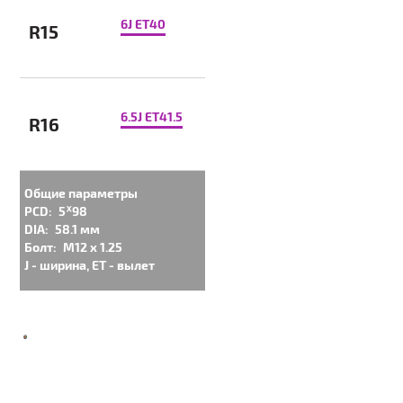
6J ET40
R15
6.5J ET41.5
R16
Общие параметры
PCD:
5ᕁ98
DIA:
58.1 мм
Болт:
M12 x 1.25
J - ширина, ET - вылет