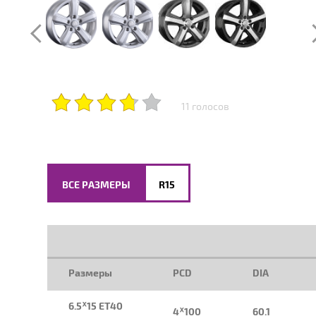
11 голосов
ВСЕ РАЗМЕРЫ
R15
Размеры
PCD
DIA
6.5ᕁ15 ET40
4ᕁ100
60.1