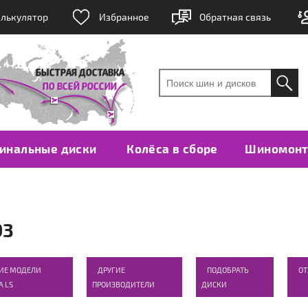
лькулятор
Избранное
Обратная связь
инальные диски
Колёса в сборе
Шиномон
93
ИЕ МОДЕЛИ
ДРУГИЕ
ПОДОБРАТЬ
О
A LS
ПРОИЗВОДИТЕЛИ
ДИСКИ