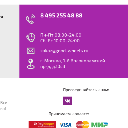
8 495 255 48 88
та
swagen
23
0
ok
le
Пн-Пт 08:00-24:00
dy
Сб, Вс 10:00-24:00
S
zakaz@good-wheels.ru
f
ta
г. Москва, 1-й Волоколамский
van
пр-д, д.10с3
at
ton
ter
o
Присоединяйтесь к нам:
an
cco
 Все
an
ня!
an
Принимаем к оплате:
reg
an