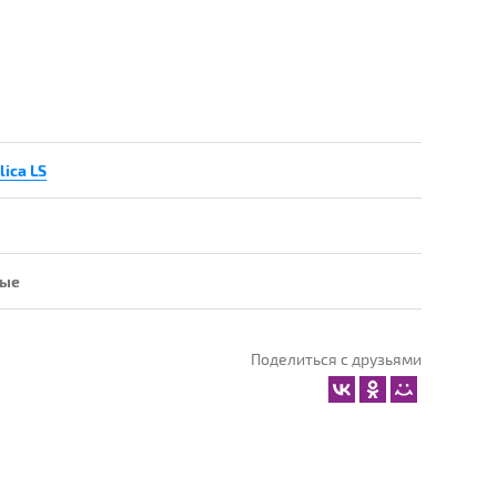
lica LS
тые
Поделиться с друзьями