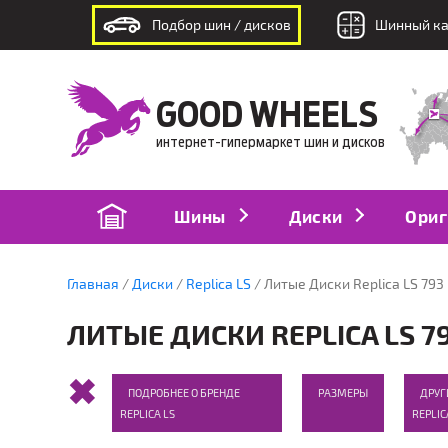
Подбор шин / дисков
Шинный ка
интернет-гипермаркет шин и дисков
GOOD WHEELS
интернет-гипермаркет шин и дисков
Шины
Диски
Ориг
Главная
Диски
Replica LS
Литые Диски Replica LS 793
ЛИТЫЕ ДИСКИ REPLICA LS 7
ПОДРОБНЕЕ О БРЕНДЕ
РАЗМЕРЫ
ДРУГ
REPLICA LS
REPLIC