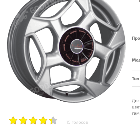
Про
Мо
Тип
15 голосов