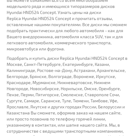
Вы можете ознакомиться со всем многообразием
модельного ряда и имеющихся типоразмеров дисков
Hyundai HND524 Concept. Узнать цены на диски
Replica Hyundai HND524 Concept и прочитать отзывы,
оставленные нашими покупателями. Все диски мы сможем
подобрать практически для любого автомобиля - как для
Вашего внедорожника, автомобиля класса SUV, так и для
легкового автомобиля, коммерческого транспорта,
микроавтобуса или фургона.
Подобрать и купить диски Replica Hyundai HND524 Concept в
Москве, Санкт-Петербурге, Екатеринбурге, Казани,
Калининграде, Ростове-на-Дону, Астрахани, Архангельске,
Белгороде, Брянске, Волгограде, Воронеже, Иркутске,
Краснодаре, Мурманске, Нижневартовске, Нижнем
Новгороде, Новосибирске, Норильске, Омске, Оренбурге,
Пензе, Перми, Пятигорске, Смоленске, Ставрополе Сочи,
Сургуте, Самаре, Саранске, Туле, Тюмени, Тамбове, Уфе,
Ярославле, Якутске и других городах России, Белоруссии и
Казахстана Вы сможете, оформив заказ на нашем сайте,
или просто позвонив по телефону горячей линии,
указанному в контактах, или шапке нашего сайта. Мы, в
сотрудничестве с ведущими транспортными компаниями,