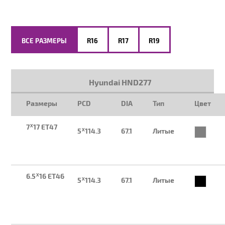
ВСЕ РАЗМЕРЫ
R16
R17
R19
Hyundai HND277
Размеры
PCD
DIA
Тип
Цвет
7ᕁ17 ET47
5ᕁ114.3
67.1
Литые
6.5ᕁ16 ET46
5ᕁ114.3
67.1
Литые