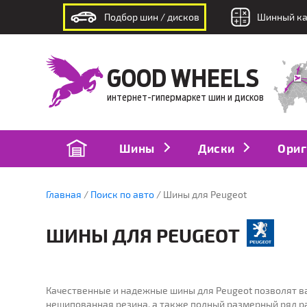
Подбор шин / дисков
Шинный ка
интернет-гипермаркет шин и дисков
GOOD WHEELS
интернет-гипермаркет шин и дисков
Шины
Диски
Ориг
Главная
Поиск по авто
Шины для Peugeot
ШИНЫ ДЛЯ PEUGEOT
ПОДБОР
ПО
Качественные и надежные шины для Peugeot позволят в
по модели авто
п
нешипованная резина, а также полный размерный ряд р