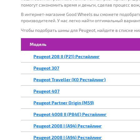
помогут сэкономить время и деньги, сделав процесс во
В интернет-магазине Good Wheels вы сможете подобрат
МАРКА:
Г
производителей. У нас легко найти оптимальный вариан
Чтобы подобрать шины для Peugeot, найдите в списке н
Выберите
Модель
Peugeot 208 II (P21) Рестайлинг
Peugeot 307
Peugeot Traveller (K0 Рестайлинг)
Peugeot 407
Peugeot Partner Origin (M59)
Peugeot 4008 II (P84E) Рестайлинг
Peugeot 2008 I (A94) Рестайлинг
Peugeot 2008 I (A94) Рестайлинг