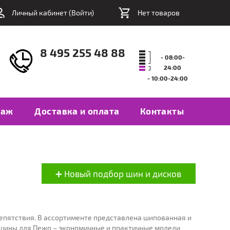
Личный кабинет (
Войти
)
Нет товаров
8 495 255 48 88
- 08:00-
24:00
- 10:00-24:00
таж
Доставка и оплата
Контакты
пятствия. В ассортименте представлена шипованная и
 шины для Пежо – экономичные и практичные модели