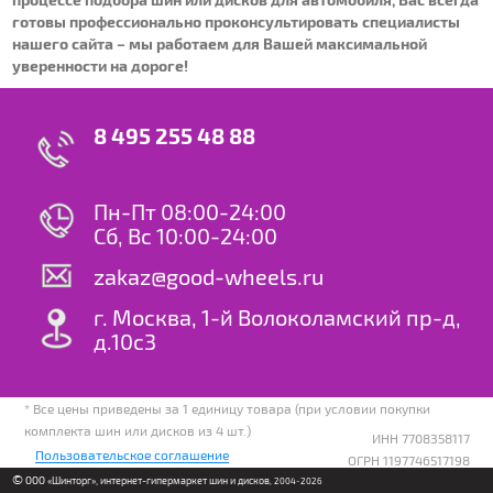
готовы профессионально проконсультировать специалисты
нашего сайта – мы работаем для Вашей максимальной
уверенности на дороге!
8 495 255 48 88
Пн-Пт 08:00-24:00
Сб, Вс 10:00-24:00
zakaz@good-wheels.ru
г. Москва, 1-й Волоколамский пр-д,
д.10с3
* Все цены приведены за 1 единицу товара (при условии покупки
комплекта шин или дисков из 4 шт.)
ИНН 7708358117
Пользовательское соглашение
ОГРН 1197746517198
©
ООО «Шинторг», интернет-гипермаркет шин и дисков
, 2004-2026