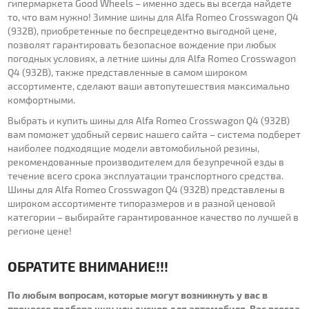
гипермаркета Good Wheels – именно здесь вы всегда найдете
то, что вам нужно! Зимние шины для Alfa Romeo Crosswagon Q4
(932B), приобретенные по беспрецедентно выгодной цене,
позволят гарантировать безопасное вождение при любых
погодных условиях, а летние шины для Alfa Romeo Crosswagon
Q4 (932B), также представленные в самом широком
ассортименте, сделают ваши автопутешествия максимально
комфортными.
Выбрать и купить шины для Alfa Romeo Crosswagon Q4 (932B)
вам поможет удобный сервис нашего сайта – система подберет
наиболее подходящие модели автомобильной резины,
рекомендованные производителем для безупречной езды в
течение всего срока эксплуатации транспортного средства.
Шины для Alfa Romeo Crosswagon Q4 (932B) представлены в
широком ассортименте типоразмеров и в разной ценовой
категории – выбирайте гарантированное качество по лучшей в
регионе цене!
ОБРАТИТЕ ВНИМАНИЕ!!!
По любым вопросам, которые могут возникнуть у вас в
процессе подбора шин или дисков для автомобиля, Вас всегда