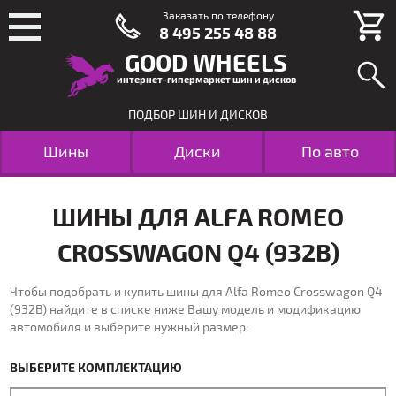
Заказать по телефону
8 495 255 48 88
GOOD WHEELS
интернет-гипермаркет шин и дисков
ПОДБОР ШИН И ДИСКОВ
Шины
Диски
По авто
ШИНЫ ДЛЯ ALFA ROMEO
CROSSWAGON Q4 (932B)
Чтобы подобрать и купить шины для Alfa Romeo Crosswagon Q4
(932B) найдите в списке ниже Вашу модель и модификацию
автомобиля и выберите нужный размер:
ВЫБЕРИТЕ КОМПЛЕКТАЦИЮ