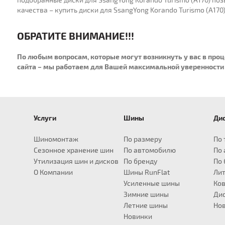
качества – купить диски для SsangYong Korando Turismo (A170
ОБРАТИТЕ ВНИМАНИЕ!!!
По любым вопросам, которые могут возникнуть у вас в про
сайта – мы работаем для Вашей максимальной уверенности 
Услуги
Шины
Ди
для Audi
для BMW
Шины R14
для Infiniti
Шины R15
для Land Rover
Шины R16
Шины R17
для Lexus
Ши
A1
X1
EX
Defender
195/55
235/65
CT
2
Шиномонтаж
По размеру
По 
A3
X3
FX
Discovery
205/55
235/70
ES
2
Сезонное хранение шин
По автомобилю
По
A4
X4
G
Frelander
205/60
235/75
GS
2
Утилизация шин и дисков
По бренду
По 
A5
X5
JX
Range Rover
215/55
245/65
GX
2
О Компании
Шины RunFlat
Лит
A6
X6
M
215/60
245/70
IS
2
Усиленные шины
Ков
A8
Z4
QX
215/65
255/40
LFA
2
Зимние шины
Дис
Q3
1
II
215/70
255/55
LS
2
Летние шины
Но
Q5
2
225/75
255/60
LX
2
Новинки
Q7
3
225/70
255/65
NX
2