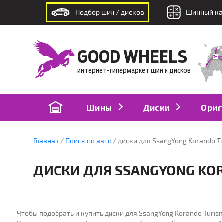
Подбор шин / дисков
Шинный ка
интернет-гипермаркет шин и дисков
GOOD WHEELS
интернет-гипермаркет шин и дисков
Шины
Диски
Ориг
Главная
Поиск по авто
диски для SsangYong Korando Tu
ДИСКИ ДЛЯ SSANGYONG KOR
ПОДБОР
ПО
по модели авто
п
Чтобы подобрать и купить диски для SsangYong Korando Turism