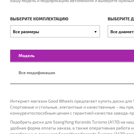
Вашу модель и модификацию автомобиля и выберите нужный
МАРКА:
Г
ВЫБЕРИТЕ КОМПЛЕКТАЦИЮ
ВЫБЕРИТЕ 
Выберите
Выберите
Все размеры
Все диаме
Выберите
комплектацию
диаметры
Модель
Все модификации
Интернет-магазин Good Wheels предлагает купить диски для 
Спортивные и стильные, элегантные и качественные – мы пре
конкурентоспособным ценам с гарантией качества завода-п
Подобрать диски для SsangYong Korando Turismo (A170) на н
удобная форма оплаты заказа, а также оперативная работа н
подобранные диски для SsangYong Korando Turismo (A170) по