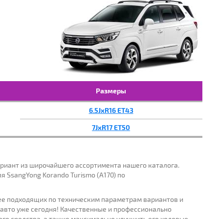
ИКАЦИЯ:
ПОДОБРАТЬ
Размеры
6.5JxR16 ET43
7JxR17 ET50
ариант из широчайшего ассортимента нашего каталога.
 SsangYong Korando Turismo (A170) по
лее подходящих по техническим параметрам вариантов и
 авто уже сегодня! Качественные и профессионально
ого средства, а также максимально улучшить его ходовые