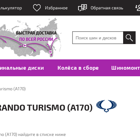
лькулятор
Избранное
Обратная связь
инальные диски
Колёса в сборе
Шиномон
rismo (A170)
ANDO TURISMO (A170)
ДБОР ШИН
ПОДБОР ДИСКОВ
о размеру
по размеру
o (A170) найдите в списке ниже