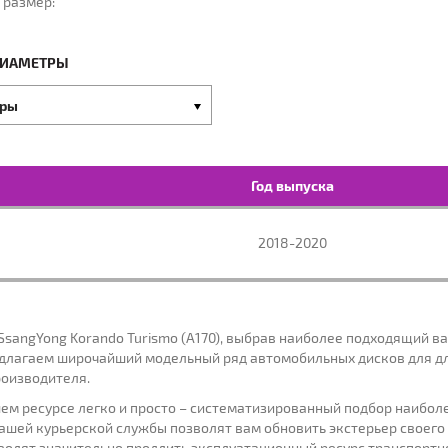
 размер:
ОД ВЫПУСКА:
МОДЕЛЬ:
МОДИФ
ДИАМЕТРЫ
тры
Год выпуска
2018-2020
SsangYong Korando Turismo (A170), выбрав наиболее подходящий в
длагаем широчайший модельный ряд автомобильных дисков для для
роизводителя.
ашем ресурсе легко и просто – систематизированный подбор наибо
ашей курьерской службы позволят вам обновить экстерьер своего
зволят значительно продлить эксплуатационный ресурс транспортн