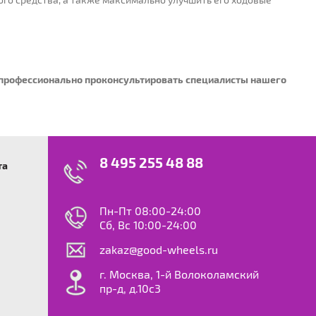
ы профессионально проконсультировать специалисты нашего
8 495 255 48 88
та
swagen
23
0
ok
le
Пн-Пт 08:00-24:00
dy
Сб, Вс 10:00-24:00
S
zakaz@good-wheels.ru
f
ta
г. Москва, 1-й Волоколамский
van
пр-д, д.10с3
at
ton