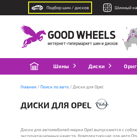
Подбор шин / дисков
Шинный ка
интернет-гипермаркет шин и дисков
GOOD WHEELS
интернет-гипермаркет шин и дисков
Шины
Диски
Ориг
Главная
Поиск по авто
Диски для Opel
ДИСКИ ДЛЯ OPEL
ПОДБОР
ПО
Диски для автомобилей марки Opel выпускаются с соблю
по модели авто
п
эксплуатационных качеств. Комплектующие для авто Оп