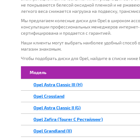
не покрываются белесой оксидной пленкой и не ржавеют
легкого веса снижается нагрузка на подвеску, трансмис
МАРКА:
Г
Мы предлагаем колесные диски для Opel в широком ассо
консультации профессиональных менеджеров интернет-м
сертифицирована и продается с гарантией.
Выберите
Наши клиенты могут выбрать наиболее удобный способ о
магазин знакомым.
Чтобы подобрать диски для Opel, найдите в списке ниже
Модель
Opel Astra Classic III (H)
Opel Crossland
Opel Astra Classic II (G)
Opel Zafira (Tourer C Рестайлинг)
Opel Grandland (II)