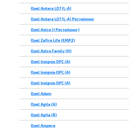
Opel Antara L07 (L-A)
Opel Antara L07 (L-A) Рестайлинг
Opel Astra (J Рестайлинг)
Opel Zafira Life (EMP2)
Opel Astra Family (H)
Opel Insignia OPC (A)
Opel Insignia OPC (A)
Opel Insignia OPC (A)
Opel Adam
Opel Agila (A)
Opel Agila (B)
Opel Ampera