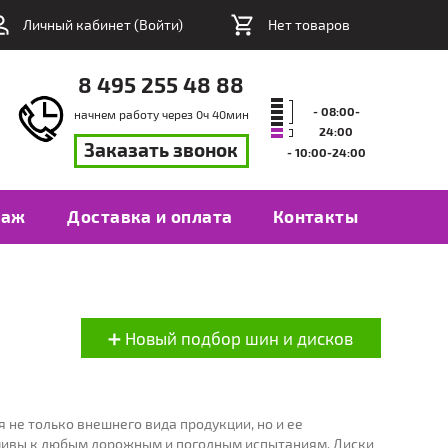
Личный кабинет (
Войти
)
Нет товаров
8 495 255 48 88
- 08:00-
начнем работу через
0
ч
40
мин
24:00
Заказать звонок
- 10:00-24:00
таж
Доставка и оплата
Контакты
не только внешнего вида продукции, но и ее
йчивы к любым дорожным и погодным испытаниям. Диски