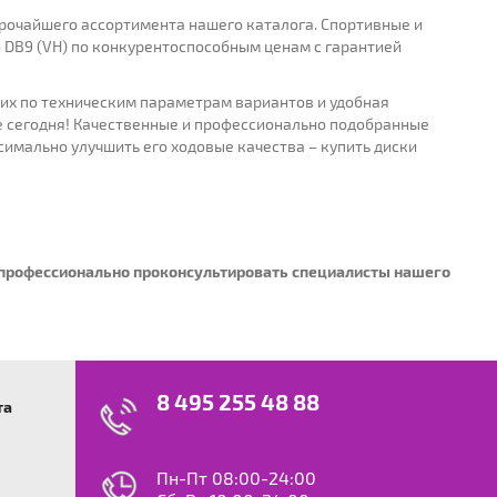
ирочайшего ассортимента нашего каталога. Спортивные и
 DB9 (VH) по конкурентоспособным ценам с гарантией
щих по техническим параметрам вариантов и удобная
е сегодня! Качественные и профессионально подобранные
симально улучшить его ходовые качества – купить диски
ы профессионально проконсультировать специалисты нашего
8 495 255 48 88
та
swagen
23
0
ok
le
Пн-Пт 08:00-24:00