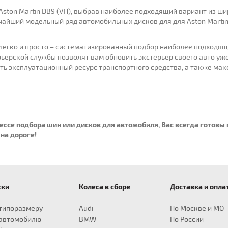
Aston Martin DB9 (VH), выбрав наиболее подходящий вариант из ш
чайший модельный ряд автомобильных дисков для для Aston Martin
е легко и просто – систематизированный подбор наиболее подходя
рьерской службы позволят вам обновить экстерьер своего авто уж
ить эксплуатационный ресурс транспортного средства, а также мак
цессе подбора шин или дисков для автомобиля, Вас всегда готов
на дороге!
ски
Колеса в сборе
Доставка и опла
ны R18
для Nissan
Шины R19
для Mercedes
Шины R20
для Porsche
Шины R21
для Toyota
Шины R22
для Volk
Шины R
15/55
350Z
225/45
A-Class
235/55
911
265/40
Auris
265/30
305/3
Amar
типоразмеру
Audi
По Москве и МО
25/40
Roadster
225/55
B-Class
245/35
Boxster
265/45
Avalon
265/35
315/25
Beet
 автомобилю
BMW
По России