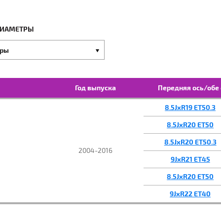
ОД ВЫПУСКА:
МОДЕЛЬ:
МОДИФ
ДИАМЕТРЫ
тры
Год выпуска
Передняя ось/обе 
8.5JxR19 ET50.3
8.5JxR20 ET50
8.5JxR20 ET50.3
2004-2016
9JxR21 ET45
8.5JxR20 ET50
9JxR22 ET40