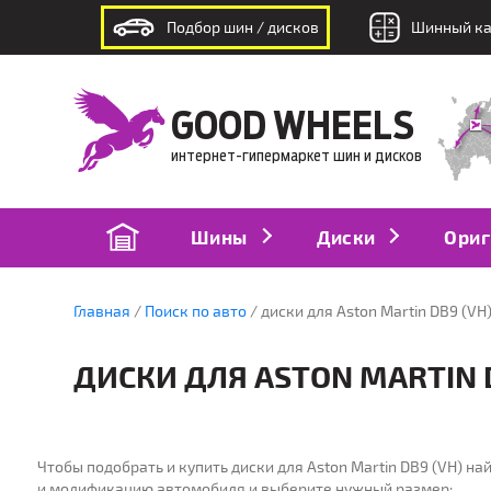
Подбор шин / дисков
Шинный ка
интернет-гипермаркет шин и дисков
GOOD WHEELS
интернет-гипермаркет шин и дисков
Шины
Диски
Ориг
Главная
Поиск по авто
диски для Aston Martin DB9 (VH
ДИСКИ ДЛЯ ASTON MARTIN D
ПОДБОР
ПО
Чтобы подобрать и купить диски для Aston Martin DB9 (VH) н
по модели авто
п
и модификацию автомобиля и выберите нужный размер: