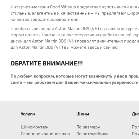
Интернет-магазин Good Wheels предлагает купить диски для 
стильные, элегантные и качественные – мы предлагаем широ
качества завода-производителя.
Подобрать диски для Aston Martin DB9 (VH) на нашем ресурс
форма оплаты заказа, а также оперативная работа нашей ку
диски для Aston Martin DB9 (VH) позволят значительно продл
для Aston Martin DB9 (VH) вы можете здесь и сейчас!
ОБРАТИТЕ ВНИМАНИЕ!!!
По любым вопросам, которые могут возникнуть у вас в про
сайта – мы работаем для Вашей максимальной уверенности 
Услуги
Шины
Ди
для Audi
для BMW
Шины R14
для Infiniti
Шины R15
для Land Rover
Шины R16
Шины R17
для Lexus
Ши
A1
X1
EX
Defender
195/55
235/65
CT
2
Шиномонтаж
По размеру
По 
A3
X3
FX
Discovery
205/55
235/70
ES
2
Сезонное хранение шин
По автомобилю
По