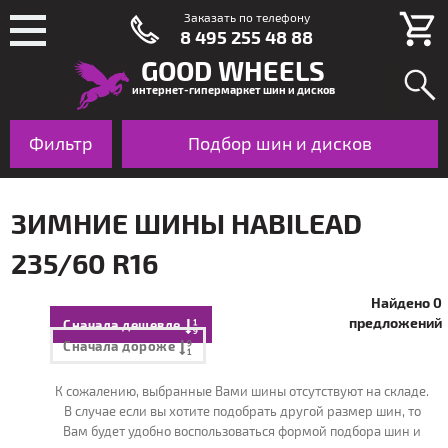
Заказать по телефону
8 495 255 48 88
GOOD WHEELS
интернет-гипермаркет шин и дисков
Фильтр
Шины
Подбор шин и дисков
Диски
По авто
ЗИМНИЕ ШИНЫ HABILEAD
235/60 R16
Найдено 0
предложений
Сначала дешевле
Сначала дороже
К сожалению, выбранные Вами шины отсутствуют на складе.
В случае если вы хотите подобрать другой размер шин, то
Вам будет удобно воспользоваться формой подбора шин и