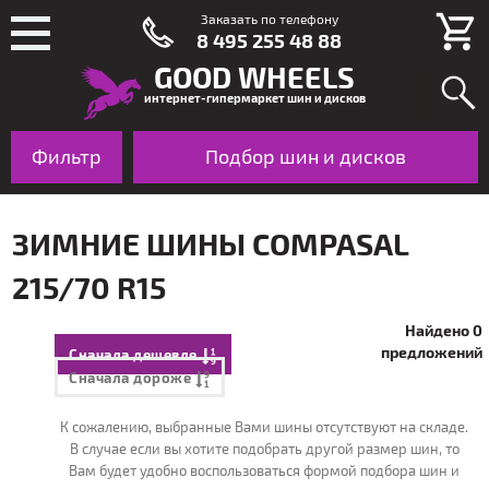
Заказать по телефону
8 495 255 48 88
GOOD WHEELS
интернет-гипермаркет шин и дисков
Фильтр
Шины
Подбор шин и дисков
Диски
По авто
ЗИМНИЕ ШИНЫ COMPASAL
215/70 R15
Найдено 0
предложений
Сначала дешевле
Сначала дороже
К сожалению, выбранные Вами шины отсутствуют на складе.
В случае если вы хотите подобрать другой размер шин, то
Вам будет удобно воспользоваться формой подбора шин и