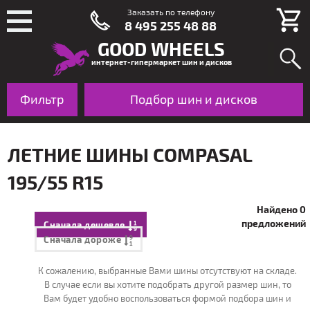
Заказать по телефону
8 495 255 48 88
GOOD WHEELS
интернет-гипермаркет шин и дисков
Фильтр
Шины
Подбор шин и дисков
Диски
По авто
ЛЕТНИЕ ШИНЫ COMPASAL
195/55 R15
Найдено 0
предложений
Сначала дешевле
Сначала дороже
К сожалению, выбранные Вами шины отсутствуют на складе.
В случае если вы хотите подобрать другой размер шин, то
Вам будет удобно воспользоваться формой подбора шин и