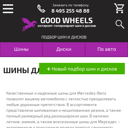
Заказать по телефону
8 495 255 48 88
GOOD WHEELS
интернет-гипермаркет шин и дисков
ПОДБОР ШИН И ДИСКОВ
Шины
Диски
По авто
ШИНЫ ДЛЯ MERCEDES-BENZ
ПОДБОР
Качественные и надежные шины для Mercedes-Benz
позволят вашему автомобилю с легкостью преодолевать
ПОДБОР ШИН
ПОДБОР ДИСКОВ
любые дорожные препятствия. В ассортименте
по размеру
по размеру
представлена шипованная и нешипованная резина, а также
полный размерный ряд разношироких шин. В наличии
МАРКА:
летние, зимние, а также всесезонные шины для Мерседес –
экономичные и практичные модели помогут сэкономить