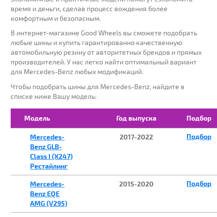
время и деньги, сделав процесс вождения более
комфортным и безопасным.
В интернет-магазине Good Wheels вы сможете подобрать
ГОД ВЫПУСКА:
любые шины и купить гарантированно качественную
автомобильную резину от авторитетных брендов и прямых
производителей. У нас легко найти оптимальный вариант
для Mercedes-Benz любых модификаций.
МОДЕЛЬ:
Чтобы подобрать шины для Mercedes-Benz, найдите в
списке ниже Вашу модель:
Модель
Год выпуска
Подбор
МОДИФИКАЦИЯ:
Подбор
Mercedes-
2017-2022
Benz GLB-
Class I (X247)
Рестайлинг
Подбор
Mercedes-
2015-2020
ПОДОБРАТЬ
Benz EQE
AMG (V295)