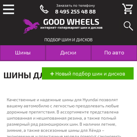
Заказать по телефону
8 495 255 48 88
GOOD WHEELS
интернет-гипермаркет шин и дисков
ПОДБОР ШИН И ДИСКОВ
Шины
Диски
По авто
ШИНЫ ДЛЯ HYUNDAI
ПОДБОР
Качественные и надежные шины для Hyundai позволят
вашему автомобилю с легкостью преодолевать любые
ПОДБОР ШИН
ПОДБОР ДИСКОВ
дорожные препятствия. В ассортименте представлена
по размеру
по размеру
шипованная и нешипованная резина, а также полный
размерный ряд разношироких шин. В наличии летние,
МАРКА:
зимние, а также всесезонные шины для Хёндэ –
экономичные и практичные модели помогут сэкономить