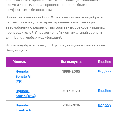
время и деньги, сделав процесс вождения более
комфортным и безопасным.
В интернет-магазине Good Wheels вы сможете подобрать
ГОД ВЫПУСКА:
любые шины и купить гарантированно качественную
автомобильную резину от авторитетных брендов и прямых
производителей. У нас легко найти оптимальный вариант
для Hyundai любых модификаций.
МОДЕЛЬ:
Чтобы подобрать шины для Hyundai, найдите в списке ниже
Вашу модель:
Модель
Год выпуска
Подбор
МОДИФИКАЦИЯ:
Подбор
Hyundai
1998-2005
Sonata VI
(YF)
Подбор
Hyundai
2017-2020
Staria (US4)
ПОДОБРАТЬ
Подбор
Hyundai
2014-2016
Elantra N