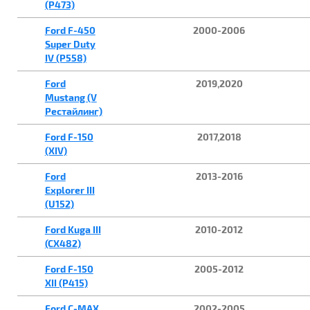
(P473)
Ford F-450
2000-2006
Super Duty
IV (P558)
Ford
2019,2020
Mustang (V
Рестайлинг)
Ford F-150
2017,2018
(XIV)
Ford
2013-2016
Explorer III
(U152)
Ford Kuga III
2010-2012
(CX482)
Ford F-150
2005-2012
XII (P415)
Ford C-MAX
2002-2005