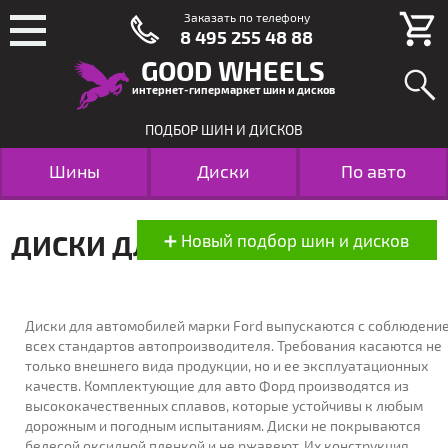
Заказать по телефону
8 495 255 48 88
GOOD WHEELS
интернет-гипермаркет шин и дисков
ПОДБОР ШИН И ДИСКОВ
Шины
Диски
По авто
ДИСКИ ДЛЯ FORD
ПОДБОР
Диски для автомобилей марки Ford выпускаются с соблюдени
всех стандартов автопроизводителя. Требования касаются не
ПОДБОР ШИН
ПОДБОР ДИСКОВ
только внешнего вида продукции, но и ее эксплуатационных
по размеру
по размеру
качеств. Комплектующие для авто Форд производятся из
высококачественных сплавов, которые устойчивы к любым
МАРКА:
дорожным и погодным испытаниям. Диски не покрываются
белесой оксидной пленкой и не ржавеют. Их конструкция