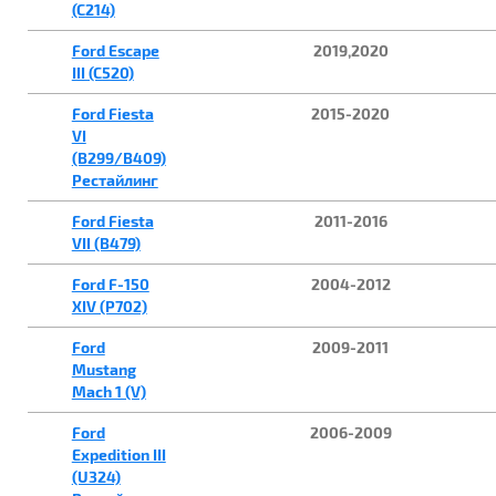
(C214)
Ford Escape
2019,2020
III (C520)
Ford Fiesta
2015-2020
VI
(B299/B409)
Рестайлинг
Ford Fiesta
2011-2016
VII (B479)
Ford F-150
2004-2012
XIV (P702)
Ford
2009-2011
Mustang
Mach 1 (V)
Ford
2006-2009
Expedition III
(U324)