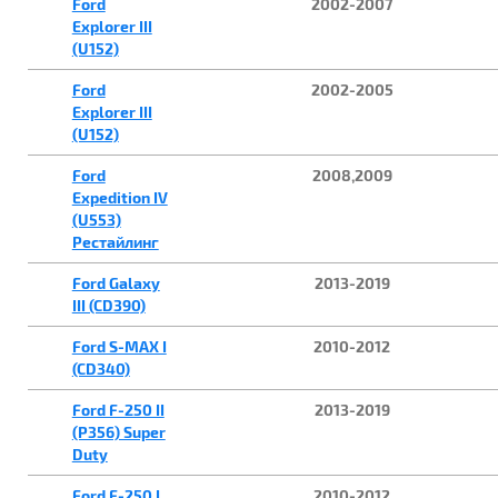
Ford
2002-2007
Explorer III
(U152)
Ford
2002-2005
Explorer III
(U152)
Ford
2008,2009
Expedition IV
(U553)
Рестайлинг
Ford Galaxy
2013-2019
III (CD390)
Ford S-MAX I
2010-2012
(CD340)
Ford F-250 II
2013-2019
(P356) Super
Duty
Ford F-250 I
2010-2012